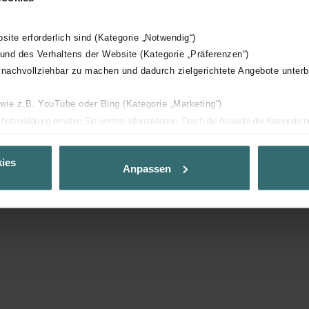
bsite erforderlich sind (Kategorie „Notwendig“)
 und des Verhaltens der Website (Kategorie „Präferenzen“)
 nachvollziehbar zu machen und dadurch zielgerichtete Angebote unterb
 wie z.B. YouTube oder Bing (Kategorie „Marketing“)
chutzerklärung erhalten Sie weitere Informationen. Durch die Auswahl der Kategorie 
on „Statistiken“ willigen Sie ein, dass wir Ihren Besuchsverlauf auf unserer Website
nen maßgeschneiderte Informationen basierend auf Ihren Interessen zur Verfügung zu
ies
Anpassen
 in der Datenschutzerklärung widerrufen.
icy
 Kunden und zur Optimierung der Website bedienen wir uns der Dienste der Jentis
Party-Cookies werden gesetzt und verwendet, um Webanalysedaten zu sammeln, di
gregierte Statistiken über Ihren Besuch zu erstellen. Der Zweck dieser Statistiken 
sieren, den Erfolg von Marketingkampagnen zu analysieren, die Benutzerfreundlichk