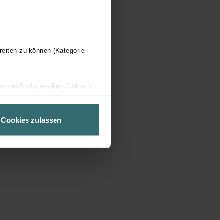
reiten zu können (Kategorie
nehmen Sie die jeweiligen Cookies an
 verwenden, um Ihnen die bestmögliche
 stellen. Alle Einwilligungen können
Cookies zulassen
 GmbH (Schönbrunner Straße 231, 1120
e von JENTIS in unserem Auftrag
ist es, die Reichweite zu messen
eit der Website zu verbessern und den