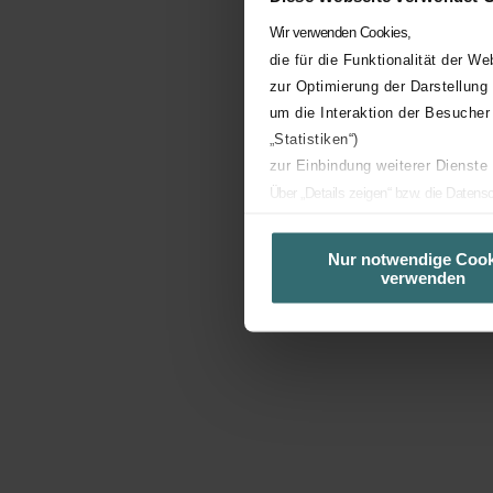
Wir verwenden Cookies,
die für die Funktionalität der We
zur Optimierung der Darstellung
um die Interaktion der Besucher
„Statistiken“)
zur Einbindung weiterer Dienste
Über „Details zeigen“ bzw. die Datens
oder lehnen sie ab. Bei der Auswahl v
Nutzererfahrung zu ermöglichen und Ih
Nur notwendige Cook
verwenden
Sie selbstverständlich über einen Link
Zehnder Service Cloud: Privacy Pol
Zur Analyse des Nutzerverhaltens von
Wien) („JENTIS“). Die JENTIS First-
verarbeitet werden und dazu dienen, ag
und/oder die Besucherzahlen zu analy
Inhalt zu optimieren.